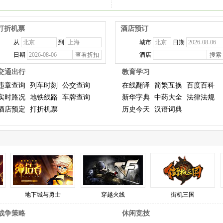
打折机票
酒店预订
从
到
城市
日期
日期
酒店
交通出行
教育学习
违章查询
列车时刻
公交查询
在线翻译
简繁互换
百度百科
实时路况
地铁线路
车牌查询
新华字典
中药大全
法律法规
酒店预定
打折机票
历史今天
汉语词典
地下城与勇士
穿越火线
街机三国
战争策略
休闲竞技