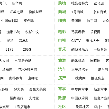
购物
腾 讯
新华网
唯品会特卖
亚马逊
商城
财经
证券之星
搜狐财经
1号商城
京东商城
团购
中国体彩网
双色球
美团网
拉手网
大
电影
网
潇湘书院
纵横中文
迅雷看看
乐视网
电视
L
灵将
武林3
CNTV
电视大全
湖
音乐
姬
5173
265G
酷我音乐盒
一听音乐
旅游
人人网
六间房秀场
酷讯机票
同程网
汽车
瑞丽网
YOKA时尚网
太平洋汽车
易车网
房产
文网
虎扑体育
直播吧
搜房网
搜狐焦点
军事
问必答
好大夫
金象大药房
中华网军事
新浪军事
政府
行
招商银行
支付宝
中国政府网
信息产业
社区
众点评
1号店超市
天涯社区
猫 扑