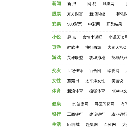
新闻
新 浪
网 易
凤凰网
股票
东方财富
新浪财经
和讯
彩票
500彩票
中彩网
开奖结果
小说
起 点
言情小说吧
小说阅读
页游
醉武侠
快打西游
大闹天宫O
游戏
英雄联盟
攻城掠地
英雄战
交友
世纪佳缘
百合网
珍爱网
网址导航 - 我的上网主页
女性
蘑菇街
太平洋女性
美丽说
体育
新浪体育
搜狐体育
NBA中
健康
39健康网
寻医问药网
有
银行
工商银行
建设银行
农业银
生活
58同城
赶集网
百姓网
大