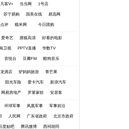
凡客V+
当当网
1号店
苏宁易购
国美在线
易迅网
众点评
糯米网
今日团购
爱奇艺
搜狐高清
好看的电影
南卫视
PPTV直播
华数TV
音悦台
豆瓣FM
酷狗音乐
艺龙酒店
驴妈妈旅游
青芒果
阳光车险
爱卡汽车
新浪汽车
网易房地产
罗莱家纺
安居客
环球军事
凤凰军事
军事前沿
部
人民网
广东省政府
北京市政府
百度贴吧
腾讯微博
西祠胡同