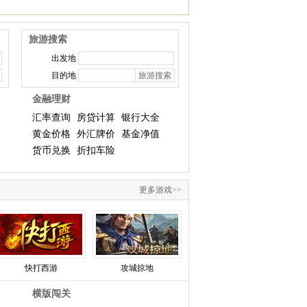
旅游搜索
出发地
目的地
金融理财
汇率查询
房贷计算
银行大全
黄金价格
外汇牌价
基金净值
货币兑换
折扣车险
更多游戏>>
快打西游
攻城掠地
南帝北丐2
横版闯关